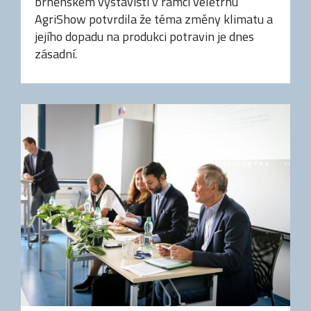
brněnském výstavišti v rámci veletrhu
AgriShow potvrdila že téma změny klimatu a
jejího dopadu na produkci potravin je dnes
zásadní.