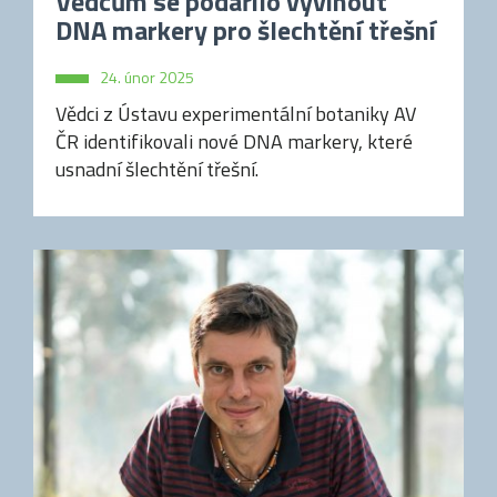
Vědcům se podařilo vyvinout
DNA markery pro šlechtění třešní
24. únor 2025
Vědci z Ústavu experimentální botaniky AV
ČR identifikovali nové DNA markery, které
usnadní šlechtění třešní.